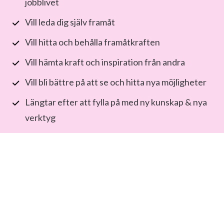
jobblivet
Vill leda dig själv framåt
Vill hitta och behålla framåtkraften
Vill hämta kraft och inspiration från andra
Vill bli bättre på att se och hitta nya möjligheter
Längtar efter att fylla på med ny kunskap & nya 
verktyg
Behöver både pepp och push för att ta nästa 
steg
Vill leva jobblivet (och livet) du längtar efter!